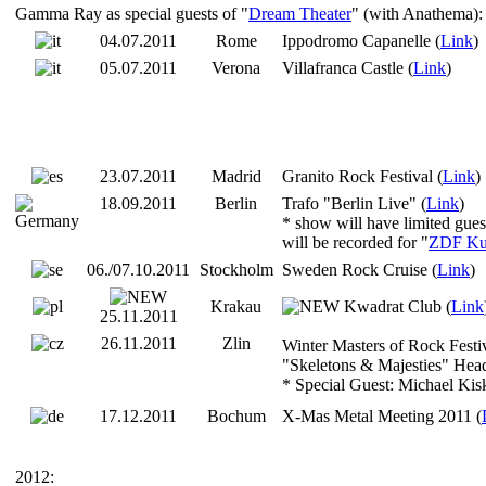
Gamma Ray as special guests of "
Dream Theater
" (with Anathema):
04.07.2011
Rome
Ippodromo Capanelle (
Link
)
05.07.2011
Verona
Villafranca Castle (
Link
)
23.07.2011
Madrid
Granito Rock Festival (
Link
)
18.09.2011
Berlin
Trafo "Berlin Live" (
Link
)
* show will have limited guest
will be recorded for "
ZDF Ku
06./07.10.2011
Stockholm
Sweden Rock Cruise (
Link
)
Krakau
Kwadrat Club (
Link
25.11.2011
26.11.2011
Zlin
Winter Masters of Rock Festi
"Skeletons & Majesties" Hea
* Special Guest: Michael Kis
17.12.2011
Bochum
X-Mas Metal Meeting 2011 (
2012: