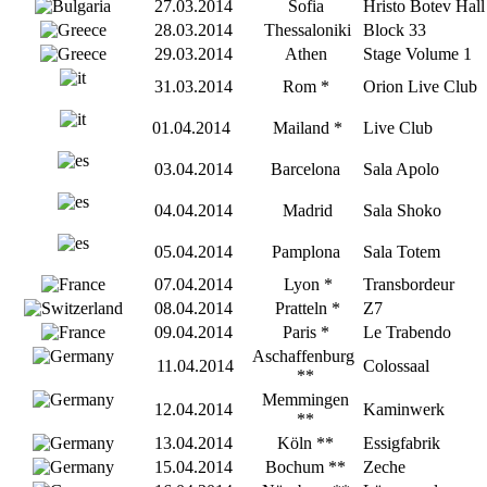
27.03.2014
Sofia
Hristo Botev Hall
28.03.2014
Thessaloniki
Block 33
29.03.2014
Athen
Stage Volume 1
31.03.2014
Rom *
Orion Live Club
01.04.2014
Mailand *
Live Club
03.04.2014
Barcelona
Sala Apolo
04.04.2014
Madrid
Sala Shoko
05.04.2014
Pamplona
Sala Totem
07.04.2014
Lyon *
Transbordeur
08.04.2014
Pratteln *
Z7
09.04.2014
Paris *
Le Trabendo
Aschaffenburg
11.04.2014
Colossaal
**
Memmingen
12.04.2014
Kaminwerk
**
13.04.2014
Köln **
Essigfabrik
15.04.2014
Bochum **
Zeche