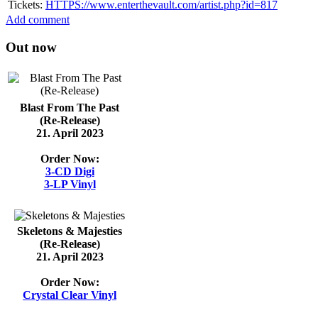
Tickets:
HTTPS://www.enterthevault.com/artist.php?id=817
Add comment
Out now
Blast From The Past
(Re-Release)
21. April 2023
Order Now:
3-CD Digi
3-LP Vinyl
Skeletons & Majesties
(Re-Release)
21. April 2023
Order Now:
Crystal Clear Vinyl