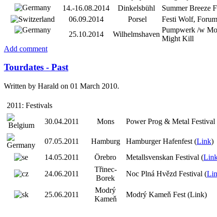
14.-16.08.2014
Dinkelsbühl
Summer Breeze Fe
06.09.2014
Porsel
Festi Wolf, Forum
Pumpwerk /w Mo
25.10.2014
Wilhelmshaven
Might Kill
Add comment
Tourdates - Past
Written by Harald on
01 March 2010
.
2011: Festivals
30.04.2011
Mons
Power Prog & Metal Festival 
07.05.2011
Hamburg
Hamburger Hafenfest (
Link
)
14.05.2011
Örebro
Metallsvenskan Festival (
Lin
Třinec-
24.06.2011
Noc Plná Hvězd Festival (
Li
Borek
Modrý
25.06.2011
Modrý Kameň Fest (Link)
Kameň