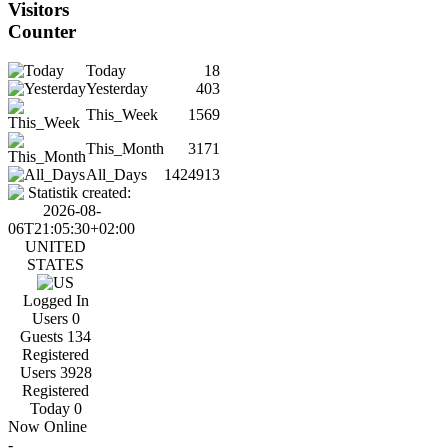
Visitors
Counter
Today
18
Yesterday
403
This_Week
1569
This_Month
3171
All_Days
1424913
UNITED
STATES
Logged In
Users
0
Guests
134
Registered
Users
3928
Registered
Today
0
Now Online
-