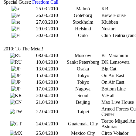
Special Guest:
Freedom Call
25.03.2010
Malmö
KB
26.03.2010
Göteborg
Brew House
27.03.2010
Stockholm
Klubben
29.03.2010
Helsinki
Nosturi
30.03.2010
Oulo
Club Teatria (canc
2010: To The Metal!
08.04.2010
Moscow
B1 Maximum
10.04.2010
Sankt Petersburg
DK Lensoveta
13.04.2010
Osaka
Big Cat
15.04.2010
Tokyo
On Air East
16.04.2010
Tokyo
On Air East
17.04.2010
Nagoya
Bottom Line
20.04.2010
Seoul
V-Hall
21.04.2010
Beijing
Mao Live House
Armed Forces Cul
22.04.2010
Taipei
Center
Teatro Miguel An
24.04.2010
Guatemala City
Asturias
25.04.2010
Mexico City
Circo Volador