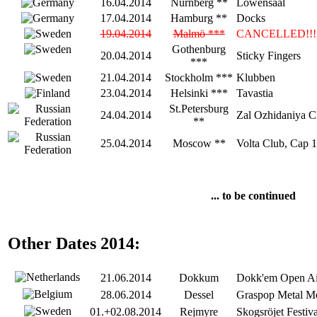
16.04.2014
Nürnberg **
Löwensaal
17.04.2014
Hamburg **
Docks
19.04.2014
Malmö ***
CANCELLED!!!
Gothenburg
20.04.2014
Sticky Fingers
***
21.04.2014
Stockholm ***
Klubben
23.04.2014
Helsinki ***
Tavastia
St.Petersburg
24.04.2014
Zal Ozhidaniya C
**
25.04.2014
Moscow **
Volta Club, Cap 
... to be continued
Other Dates 2014:
21.06.2014
Dokkum
Dokk'em Open Ai
28.06.2014
Dessel
Graspop Metal Me
01.+02.08.2014
Rejmyre
Skogsröjet Festiva