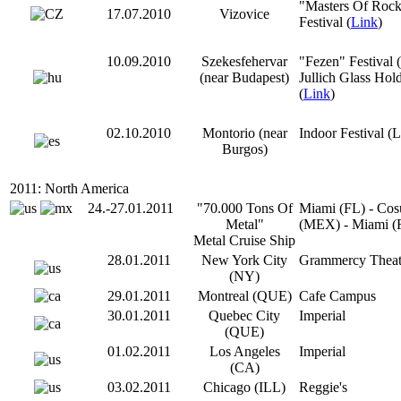
"Masters Of Roc
17.07.2010
Vizovice
Festival (
Link
)
10.09.2010
Szekesfehervar
"Fezen" Festival 
(near Budapest)
Jullich Glass Hol
(
Link
)
02.10.2010
Montorio (near
Indoor Festival (L
Burgos)
2011: North America
24.-27.01.2011
"70.000 Tons Of
Miami (FL) - Co
Metal"
(MEX) - Miami (
Metal Cruise Ship
28.01.2011
New York City
Grammercy Theat
(NY)
29.01.2011
Montreal (QUE)
Cafe Campus
30.01.2011
Quebec City
Imperial
(QUE)
01.02.2011
Los Angeles
Imperial
(CA)
03.02.2011
Chicago (ILL)
Reggie's