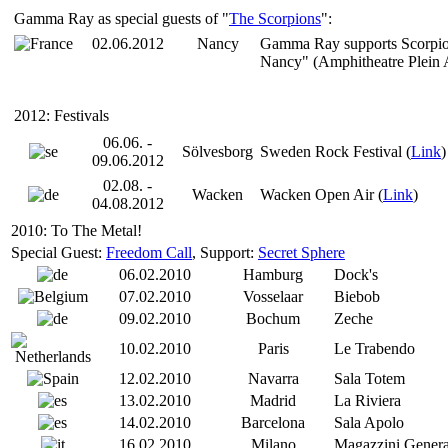
Gamma Ray as special guests of "
The Scorpions
":
02.06.2012
Nancy
Gamma Ray supports Scorpion
Nancy" (Amphitheatre Plein A
2012: Festivals
06.06. -
Sölvesborg
Sweden Rock Festival (
Link
)
09.06.2012
02.08. -
Wacken
Wacken Open Air (
Link
)
04.08.2012
2010: To The Metal!
Special Guest:
Freedom Call
, Support:
Secret Sphere
06.02.2010
Hamburg
Dock's
07.02.2010
Vosselaar
Biebob
09.02.2010
Bochum
Zeche
10.02.2010
Paris
Le Trabendo
12.02.2010
Navarra
Sala Totem
13.02.2010
Madrid
La Riviera
14.02.2010
Barcelona
Sala Apolo
16.02.2010
Milano
Magazzini Genera